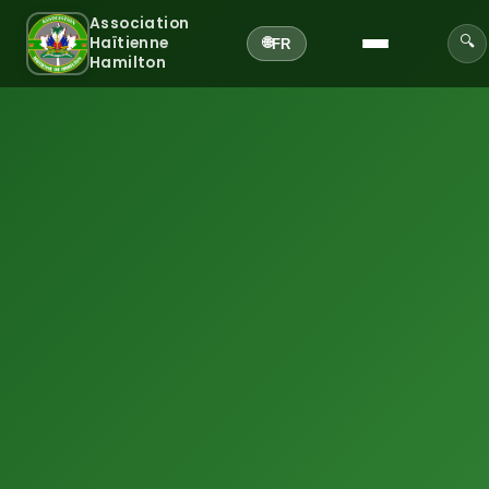
Association
Haïtienne
🔍
🌐
FR
Hamilton