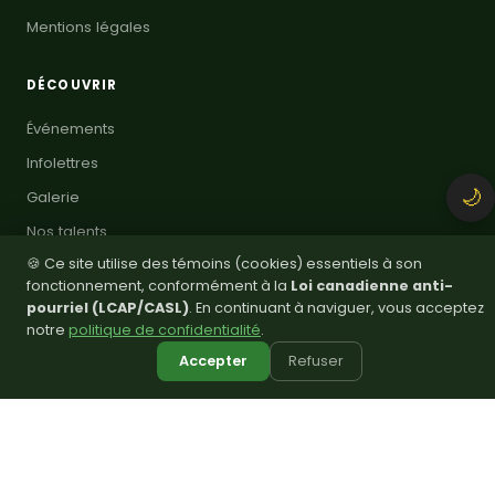
Mentions légales
DÉCOUVRIR
Événements
Infolettres
🌙
Galerie
Nos talents
🍪 Ce site utilise des témoins (cookies) essentiels à son
💬
Commerces
Rejoignez notre groupe WhatsApp !
fonctionnement, conformément à la
Loi canadienne anti-
Petites annonces
pourriel (LCAP/CASL)
. En continuant à naviguer, vous acceptez
notre
politique de confidentialité
.
Intégration
Accepter
Refuser
Langue créole
Recettes haïtiennes
Mur de fierté
Espace familles