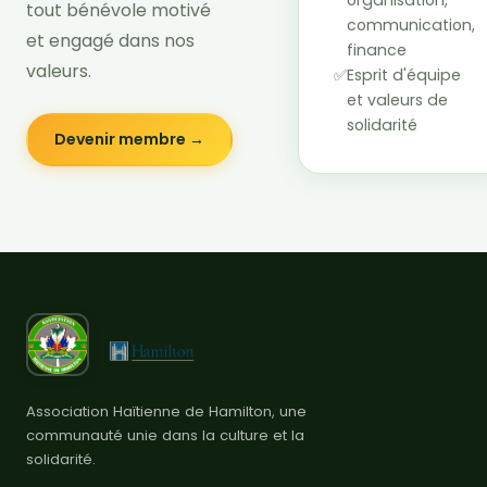
organisation,
tout bénévole motivé
communication,
et engagé dans nos
finance
valeurs.
✅
Esprit d'équipe
et valeurs de
solidarité
Devenir membre →
Association Haïtienne de Hamilton, une
communauté unie dans la culture et la
solidarité.