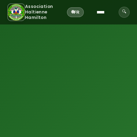
Association
Haïtienne
🔍
🌐
FR
Hamilton