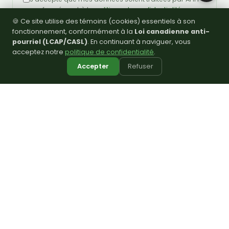
conformément à la
politique de confidentialité
.
🍪 Ce site utilise des témoins (cookies) essentiels à son
💬
Rejoignez notre groupe WhatsApp !
fonctionnement, conformément à la
Loi canadienne anti-
Envoyer ma demande d'adhésion
pourriel (LCAP/CASL)
. En continuant à naviguer, vous
acceptez notre
politique de confidentialité
.
Vous avez déjà un compte ?
Connectez-vous
Accepter
Refuser
Association Haïtienne de Hamilton, une
communauté unie dans la culture et la
solidarité.